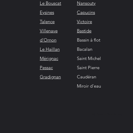
Le Bouscat
Nansouty
Eysines
Capucins
Talence
Victoire
Villenave
Bastide
d'Ornon
Bassin à flot
Le Haillan
Bacalan
Mérignac
Saint Michel
Pessac
Saint Pierre
Gradignan
Caudéran
Miroir d'eau
© Apéro Bordelais