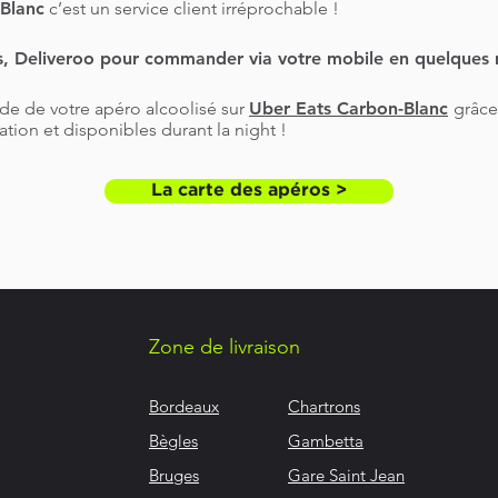
Blanc
c’est un service client irréprochable !
, Deliveroo pour commander via votre mobile en quelques 
e de votre apéro alcoolisé sur
Uber Eats Carbon-Blanc
grâce
tion et disponibles durant la night !
La carte des apéros >
Zone de livraison
Bordeaux
Chartrons
Bègles
Gambetta
Bruges
Gare Saint Jean