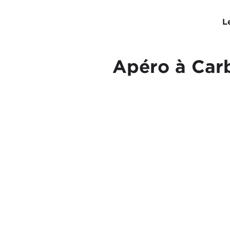
L
Apéro à Carb