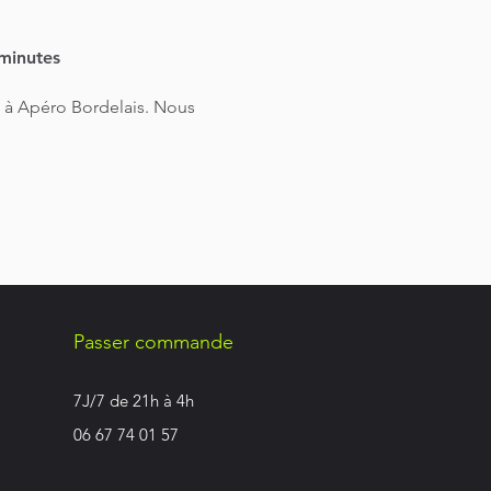
minutes
 à Apéro Bordelais. Nous
Passer commande
7J/7 de 21h à 4h
06 67 74 01 57