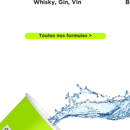
Whisky, Gin, Vin
B
Toutes nos formules >