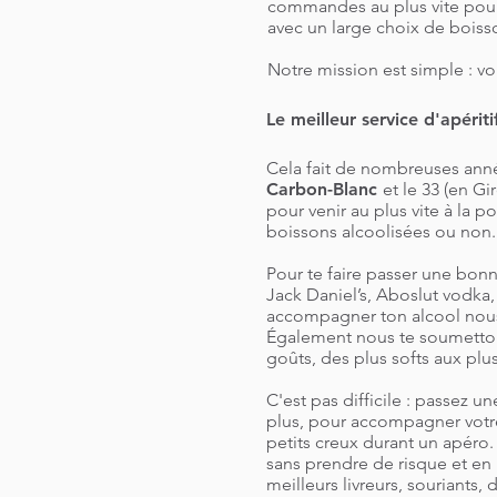
commandes au plus vite pour 
avec un large choix de boisso
Notre mission est simple : vo
Le meilleur service d'apérit
Cela fait de nombreuses anné
Carbon-Blanc
et le 33 (en G
pour venir au plus vite à la 
boissons alcoolisées ou non.
Pour te faire passer une bonn
Jack Daniel’s, Aboslut vodka
accompagner ton alcool nous 
Également nous te soumettons
goûts, des plus softs aux plu
C'est pas difficile : passez 
plus, pour accompagner votre
petits creux durant un apéro
sans prendre de risque et en 
meilleurs livreurs, souriants