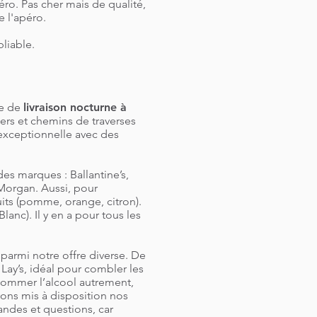
ro. Pas cher mais de qualité,
e l'apéro.
bliable.
ce de
livraison nocturne à
iers et chemins de traverses
 exceptionnelle avec des
des marques : Ballantine’s,
Morgan. Aussi, pour
its (pomme, orange, citron).
nc). Il y en a pour tous les
 parmi notre offre diverse. De
Lay’s, idéal pour combler les
nsommer l’alcool autrement,
vons mis à disposition nos
andes et questions, car