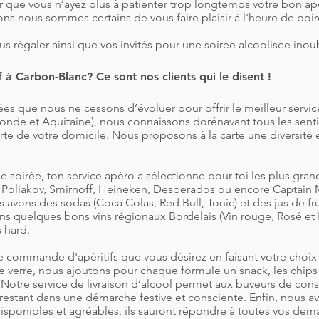
que vous n’ayez plus à patienter trop longtemps votre bon apé
ns nous sommes certains de vous faire plaisir à l'heure de boir
us régaler ainsi que vos invités pour une soirée alcoolisée inou
if à Carbon-Blanc? Ce sont nos clients qui le disent !
es que nous ne cessons d’évoluer pour offrir le meilleur servi
ironde et Aquitaine), nous connaissons dorénavant tous les sent
porte de votre domicile. Nous proposons à la carte une diversité
e soirée, ton service apéro a sélectionné pour toi les plus gran
, Poliakov, Smirnoff, Heineken, Desperados ou encore Captain 
avons des sodas (Coca Colas, Red Bull, Tonic) et des jus de fru
 quelques bons vins régionaux Bordelais (Vin rouge, Rosé et Bla
s hard.
une commande d'apéritifs que vous désirez en faisant votre choix
 verre, nous ajoutons pour chaque formule un snack, les chips 
. Notre service de livraison d’alcool permet aux buveurs de co
restant dans une démarche festive et consciente. Enfin, nous a
, disponibles et agréables, ils sauront répondre à toutes vos dem