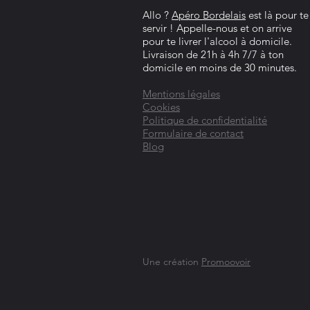
Allo ?
Apéro Bordelais
est là pour te
servir ! Appelle-nous et on arrive
pour te livrer l'alcool à domicile.
Livraison de 21h à 4h 7/7 à ton
domicile en moins de 30 minutes.
Mentions légales
Cookies
Politique de confidentialité
Formulaire de contact
Blog
Une création
Promoovoir