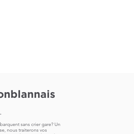
onblannais
.
ébarquent sans crier gare? Un
e, nous traiterons vos