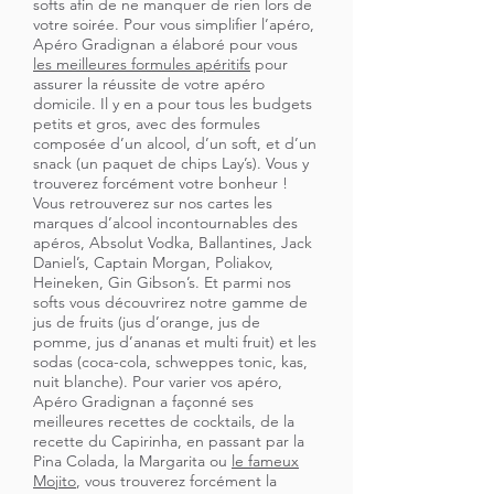
softs afin de ne manquer de rien lors de
votre soirée. Pour vous simplifier l’apéro,
Apéro Gradignan a élaboré pour vous
les meilleures formules apéritifs
pour
assurer la réussite de votre apéro
domicile. Il y en a pour tous les budgets
petits et gros, avec des formules
composée d’un alcool, d’un soft, et d’un
snack (un paquet de chips Lay’s). Vous y
trouverez forcément votre bonheur !
Vous retrouverez sur nos cartes les
marques d’alcool incontournables des
apéros, Absolut Vodka, Ballantines, Jack
Daniel’s, Captain Morgan, Poliakov,
Heineken, Gin Gibson’s. Et parmi nos
softs vous découvrirez notre gamme de
jus de fruits (jus d’orange, jus de
pomme, jus d’ananas et multi fruit) et les
sodas (coca-cola, schweppes tonic, kas,
nuit blanche). Pour varier vos apéro,
Apéro Gradignan a façonné ses
meilleures recettes de cocktails, de la
recette du Capirinha, en passant par la
Pina Colada, la Margarita ou
le fameux
Mojito
, vous trouverez forcément la