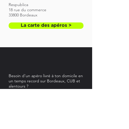
Respublica
18 rue du commerce
33800 Bordeaux
La carte des apéros >
Besoin d’un apéro livré à ton domicile en
un temps record sur Bordeaux, CUB et
alentours ?
Allo ?
Apéro Bordelais
est là pour te
servir ! Appelle-nous et on arrive pour te
livrer l'alcool à domicile. Livraison de 21h
à 4h 7/7 à ton domicile en moins de 30
minutes.
Mentions légales