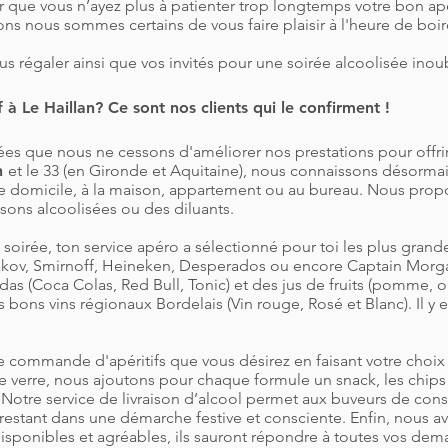
que vous n’ayez plus à patienter trop longtemps votre bon apé
ns nous sommes certains de vous faire plaisir à l'heure de boir
us régaler ainsi que vos invités pour une soirée alcoolisée inou
f à Le Haillan? Ce sont nos clients qui le confirment !
es que nous ne cessons d'améliorer nos prestations pour offrir 
an
et le 33 (en Gironde et Aquitaine), nous connaissons désormais
tre domicile, à la maison, appartement ou au bureau. Nous propo
sons alcoolisées ou des diluants.
 soirée, ton service apéro a sélectionné pour toi les plus grand
liakov, Smirnoff, Heineken, Desperados ou encore Captain Mor
as (Coca Colas, Red Bull, Tonic) et des jus de fruits (pomme, o
ons vins régionaux Bordelais (Vin rouge, Rosé et Blanc). Il y e
une commande d'apéritifs que vous désirez en faisant votre choix
 verre, nous ajoutons pour chaque formule un snack, les chips 
. Notre service de livraison d’alcool permet aux buveurs de co
restant dans une démarche festive et consciente. Enfin, nous a
, disponibles et agréables, ils sauront répondre à toutes vos dem