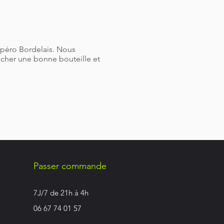
Apéro Bordelais. Nous
oucher une bonne bouteille et
Passer commande
7J/7 de 21h à 4h
06 67 74 01 57