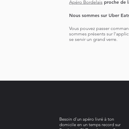
Apéro Bordelais
proche de l
Nous sommes sur Uber Eats
Vous pouvez passer command
sommes présents sur l'applica
se servir un grand verre.
Besoin d’un apéro livré à ton
domicile en un temps record sur