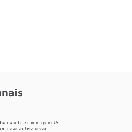
anais
ébarquent sans crier gare? Un
e, nous traiterons vos