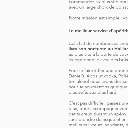
commandes au plus vite pour 
avec un large choix de boisso
Notre mission est simple : vo
Le meilleur service d'apériti
Cela fait de nombreuses anné
livraison nocturne au Haill
au plus vite à la porte de vo
exceptionnelle avec des bois
Pour te faire kiffer une bonne
Daniel’s, Aboslut vodka, Po
ton alcool nous avons des sod
nous te soumettons quelques b
plus softs aux plus hard.
C'est pas difficile : passez 
plus, pour accompagner votre
petits creux durant un apéro
sans prendre de risque et en 
meilleurs livreurs, souriants