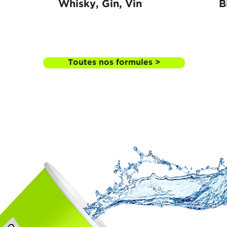
Whisky, Gin, Vin
B
Toutes nos formules >