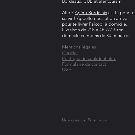
Bordeaux, CUB et alentours ?
Allo ?
Apéro Bordelais
est là pour te
servir ! Appelle-nous et on arrive
pour te livrer l'alcool à domicile.
Livraison de 21h à 4h 7/7 à ton
domicile en moins de 30 minutes.
Mentions légales
Cookies
Politique de confidentialité
Formulaire de contact
Blog
Une création
Promoovoir