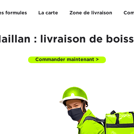
es formules
La carte
Zone de livraison
Com
illan : livraison de bois
Commander maintenant >