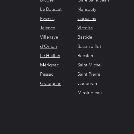
Le Bouscat
Nansouty
Eysines
Capucins
Talence
Victoire
Villenave
Bastide
d'Ornon
Bassin à flot
Le Haillan
Bacalan
Mérignac
Saint Michel
Pessac
Saint Pierre
Gradignan
Caudéran
Miroir d'eau
© Apéro Bordelais