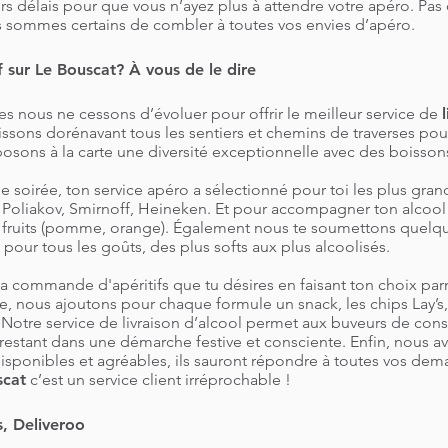
 délais pour que vous n’ayez plus à attendre votre apéro. Pas 
s sommes certains de combler à toutes vos envies d’apéro.
if sur Le Bouscat? À vous de le dire
nous ne cessons d’évoluer pour offrir le meilleur service de
issons dorénavant tous les sentiers et chemins de traverses pour 
osons à la carte une diversité exceptionnelle avec des boisson
e soirée, ton service apéro a sélectionné pour toi les plus gran
, Poliakov, Smirnoff, Heineken. Et pour accompagner ton alcoo
de fruits (pomme, orange). Également nous te soumettons quelqu
a pour tous les goûts, des plus softs aux plus alcoolisés.
a commande d'apéritifs que tu désires en faisant ton choix parm
, nous ajoutons pour chaque formule un snack, les chips Lay’s,
. Notre service de livraison d’alcool permet aux buveurs de co
restant dans une démarche festive et consciente. Enfin, nous a
, disponibles et agréables, ils sauront répondre à toutes vos dem
scat
c’est un service client irréprochable !
, Deliveroo