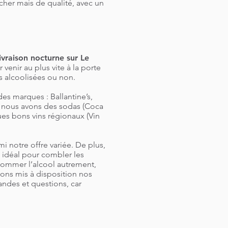
cher mais de qualité, avec un
livraison nocturne sur Le
venir au plus vite à la porte
s alcoolisées ou non.
des marques : Ballantine’s,
l nous avons des sodas (Coca
es bons vins régionaux (Vin
i notre offre variée. De plus,
 idéal pour combler les
nsommer l’alcool autrement,
vons mis à disposition nos
andes et questions, car