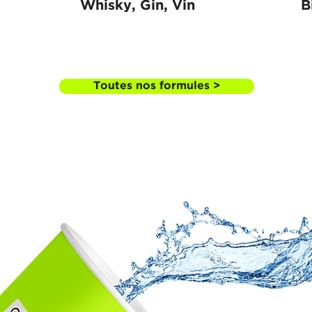
Whisky, Gin, Vin
B
Toutes nos formules >