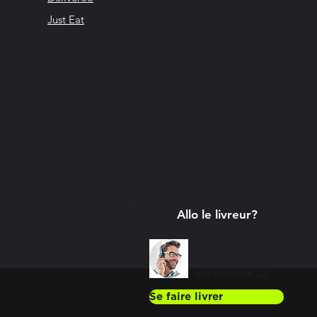
Just Eat
Allo le livreur?
Contacte-nous dès
maintenant pour
une livraison 😊
Se faire livrer