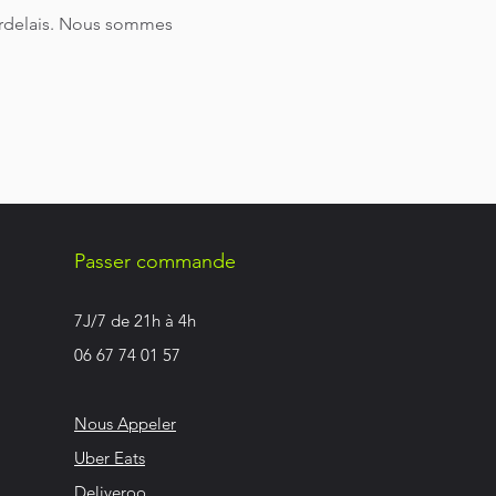
rdelais. Nous sommes
Passer commande
7J/7 de 21h à 4h
06 67 74 01 57
Nous Appeler
Uber Eats
Deliveroo