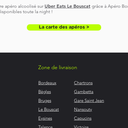
e apéro alcoolisé sur
Uber Eats Le Bouscat
grâce à Apéro Bo
disponibles toute la night !
La carte des apéros >
Zone de livraison
Bordeaux
Chartrons
Bègles
Gambetta
Bruges
Gare Saint Jean
Le Bouscat
Nansouty
Eysines
Capucins
Talence
Victoire