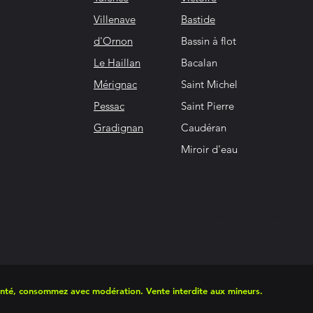
Villenave
Bastide
d'Ornon
Bassin à flot
Le Haillan
Bacalan
Mérignac
Saint Michel
Pessac
Saint Pierre
Gradignan
Caudéran
Miroir d'eau
© Apéro Bordelais
santé, consommez avec modération. Vente interdite aux mineurs.