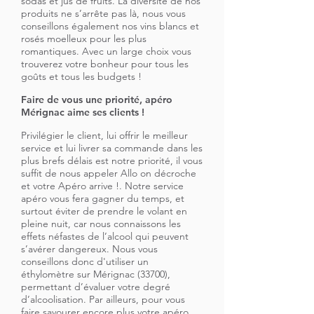
sodas et jus de fruits. La diversité de nos
produits ne s’arrête pas là, nous vous
conseillons également nos vins blancs et
rosés moelleux pour les plus
romantiques. Avec un large choix vous
trouverez votre bonheur pour tous les
goûts et tous les budgets !
Faire de vous une priorité, apéro
Mérignac aime ses clients !
Privilégier le client, lui offrir le meilleur
service et lui livrer sa commande dans les
plus brefs délais est notre priorité, il vous
suffit de nous appeler Allo on décroche
et votre Apéro arrive !. Notre service
apéro vous fera gagner du temps, et
surtout éviter de prendre le volant en
pleine nuit, car nous connaissons les
effets néfastes de l’alcool qui peuvent
s’avérer dangereux. Nous vous
conseillons donc d'utiliser un
éthylomètre sur Mérignac (33700),
permettant d’évaluer votre degré
d’alcoolisation. Par ailleurs, pour vous
faire savourer encore plus votre apéro,