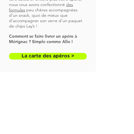
nous vous avons confectionné
des
formules
peu chères accompagnées
d’un snack, quoi de mieux que
d’accompagner son verre d’un paquet
de chips Lay’s !
Comment se faire livrer un apéro à
Mérignac ? Simple comme Allo !
La carte des apéros >
Besoin d’un apéro livré à ton domicile en
un temps record sur Bordeaux, CUB et
alentours ?
Allo ?
Apéro Bordelais
est là pour te
servir ! Appelle-nous et on arrive pour te