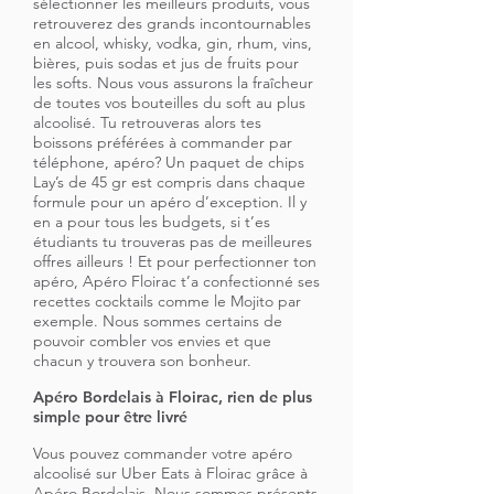
sélectionner les meilleurs produits, vous
retrouverez des grands incontournables
en alcool, whisky, vodka, gin, rhum, vins,
bières, puis sodas et jus de fruits pour
les softs. Nous vous assurons la fraîcheur
de toutes vos bouteilles du soft au plus
alcoolisé. Tu retrouveras alors tes
boissons préférées à commander par
téléphone, apéro? Un paquet de chips
Lay’s de 45 gr est compris dans chaque
formule pour un apéro d’exception. Il y
en a pour tous les budgets, si t’es
étudiants tu trouveras pas de meilleures
offres ailleurs ! Et pour perfectionner ton
apéro, Apéro Floirac t’a confectionné ses
recettes cocktails comme le Mojito par
exemple. Nous sommes certains de
pouvoir combler vos envies et que
chacun y trouvera son bonheur.
Apéro Bordelais à Floirac, rien de plus
simple pour être livré
Vous pouvez commander votre apéro
alcoolisé sur Uber Eats à Floirac grâce à
Apéro Bordelais. Nous sommes présents