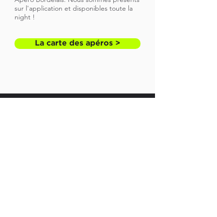
sur l'application et disponibles toute la
night !
La carte des apéros >
Besoin d’un apéro livré à ton domicile en
un temps record sur Bordeaux, CUB et
alentours ?
Allo ?
Apéro Bordelais
est là pour te
servir ! Appelle-nous et on arrive pour te
livrer l'alcool à domicile. Livraison de 21h
à 4h 7/7 à ton domicile en moins de 30
minutes.